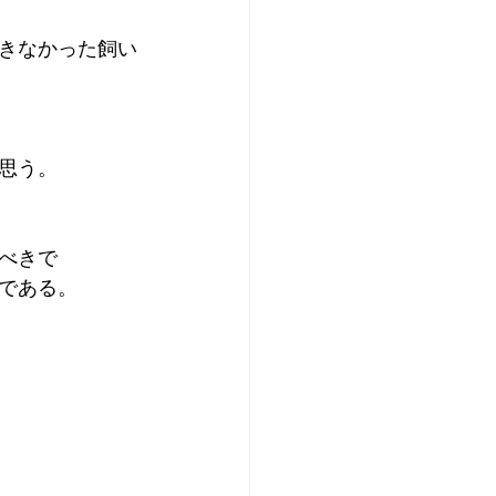
きなかった飼い
思う。
べきで
である。
。