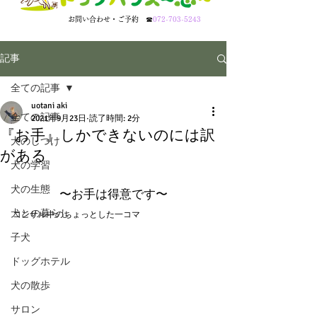
​お問い合わせ・ご予約
☎
072-703-5243
記事
全ての記事
uotani aki
全ての記事
2021年9月23日
読了時間: 2分
『お手』しかできないのには訳
犬のしつけ
がある
犬の学習
犬の生態
〜お手は得意です〜
犬との暮らし
コンサル中のちょっとした一コマ
子犬
ドッグホテル
犬の散歩
サロン