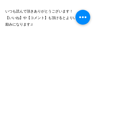
いつも読んで頂きありがとうございます！
【いいね】や【コメント】も頂けるとよりいっそう
励みになります♫
他にも多数、犬に関しての記事を投稿していますの
で、もしよければ他の記事も覗いてみてください。
（ひと記事は約３、４分で読み終えるぐらいにして
います。）
あなたのドッグライフのお役に立てれば幸いです( ＾
∀＾)
では！また！！
犬のしつけ
犬との暮らし
犬の学習