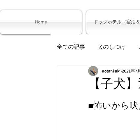
Home
ドッグホテル（宿泊
全ての記事
犬のしつけ
犬の散歩
uotani aki
サロン
2021年7
子
【子犬】
■怖いから吠