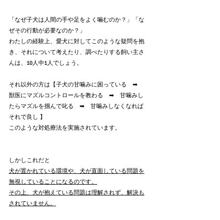
「なぜ子犬は人間の手や足をよく噛むのか？」「な
ぜその行動が必要なのか？」
わたしの経験上、愛犬に対してこのような疑問を抱
き、それについて考えたり、調べたりする飼い主さ
んは、10人中1人でしょう。
それ以外の方は【子犬の甘噛みに困っている　➡︎　
獣医にマズルコントロールを教わる　➡︎　甘噛みし
たらマズルを掴んで叱る　➡︎　甘噛みしなくなれば
それで良し 】
このような対処療法を実施されています。
しかしこれだと
犬が置かれている環境や、犬が直面している問題を
無視していることになるのです。
その上、犬が抱えている問題は理解されず、解決も
されていません。