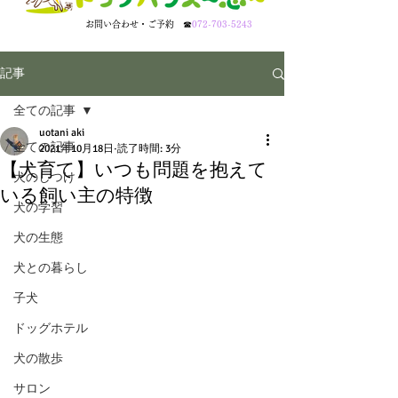
​お問い合わせ・ご予約
☎
072-703-5243
記事
全ての記事
uotani aki
全ての記事
2021年10月18日
読了時間: 3分
【犬育て】いつも問題を抱えて
犬のしつけ
いる飼い主の特徴
犬の学習
犬の生態
犬との暮らし
子犬
ドッグホテル
犬の散歩
サロン