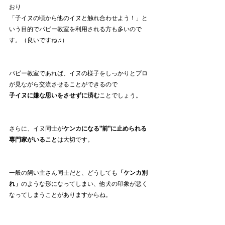
おり
「子イヌの頃から他のイヌと触れ合わせよう！」と
いう目的でパピー教室を利用される方も多いので
す。（良いですね♫）
パピー教室であれば、イヌの様子をしっかりとプロ
が見ながら交流させることができるので
子イヌに嫌な思いをさせずに済む
ことでしょう。
さらに、イヌ同士が
ケンカになる"前"に止められる
専門家がいること
は大切です。
一般の飼い主さん同士だと、どうしても
「ケンカ別
れ」
のような形になってしまい、他犬の印象が悪く
なってしまうことがありますからね。