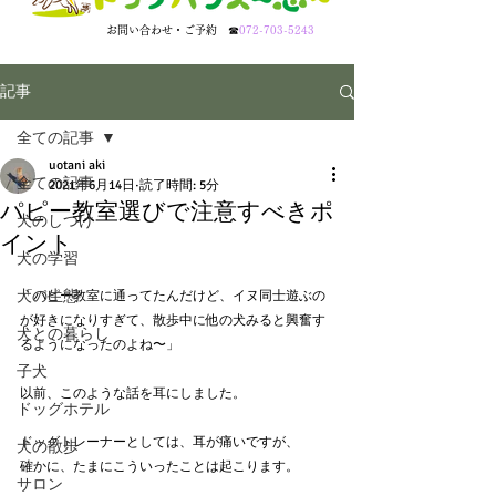
​お問い合わせ・ご予約
☎
072-703-5243
記事
全ての記事
uotani aki
全ての記事
2021年6月14日
読了時間: 5分
パピー教室選びで注意すべきポ
犬のしつけ
イント
犬の学習
犬の生態
「パピー教室に通ってたんだけど、イヌ同士遊ぶの
が好きになりすぎて、散歩中に他の犬みると興奮す
犬との暮らし
るようになったのよね〜」
子犬
以前、このような話を耳にしました。
ドッグホテル
ドッグトレーナーとしては、耳が痛いですが、
犬の散歩
確かに、たまにこういったことは起こります。
サロン