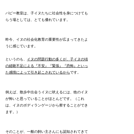
パピー教室は、子イヌたちに社会性を身につけても
らう場としては、とても優れています。
昨今、イヌの社会化教育の重要性が広まってきたよ
うに感じています。
というのも、
イヌの問題行動の多くが、子イヌの頃
の経験不足による『不安』『緊張』『恐怖』といっ
た感情によって引き起こされているから
です。
例えば、散歩中出会うイヌに吠えるには、他のイヌ
が怖いと思っていることがほとんどです。（これ
は、イヌのボディランゲージから察することができ
ます。）
そのことが、一般の飼い主さんにも認知されてきて