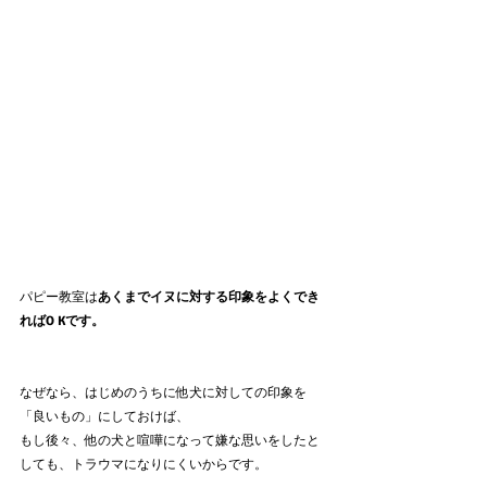
パピー教室は
あくまでイヌに対する印象をよくでき
ればO Kです。
なぜなら、はじめのうちに他犬に対しての印象を
「良いもの」にしておけば、
もし後々、他の犬と喧嘩になって嫌な思いをしたと
しても、トラウマになりにくいからです。