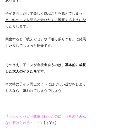
あります。
子イヌ同士だけで楽しく遊ぶことを覚えてしまう
と、他のイヌを見ると遊びたくて興奮するようにな
ったりします。
興奮すると「吠えぐせ」や「引っ張りぐせ」に発展
したりしてちょっと厄介です。
そのうえ、子イヌが今後出会うのは、
基本的に成長
した大人のイヌたち
です。
その時に子イヌ同士のようにはげしい遊びをしよう
ものなら、嫌われてしまうでしょう
「
せっかくパピー教室に行ったのに、うちの子みん
なに避けられる・・・
」( ；∀；)