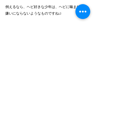
例えるなら、ヘビ好きな少年は、ヘビに噛まれても
嫌いにならないようなものですね♫
まとめ
今回は、
「パピー教室選びの注意点」
をご紹介しま
した。
パピー教室は、子イヌ同士を安全に交流させるに
は、もってこいなのですが
2、3回で通うのをやめてしまうと、『他犬はみんな
遊び相手だ！』と勘違いしてしまうイヌがいます。
あなたの子イヌは、おそらく成犬に会う機会の方が
圧倒的に多いはずです。
であるならば、子イヌ同士だけで交流させるのでは