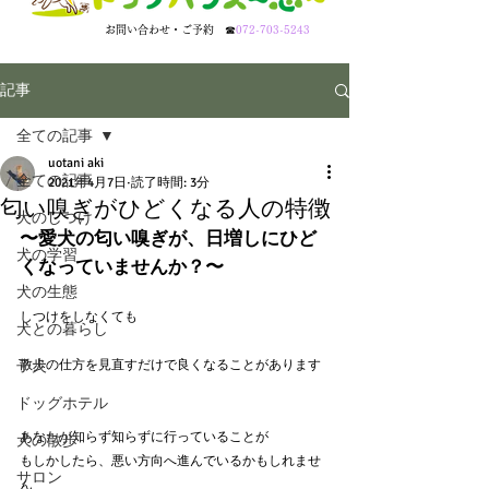
​お問い合わせ・ご予約
☎
072-703-5243
記事
全ての記事
uotani aki
全ての記事
2021年4月7日
読了時間: 3分
匂い嗅ぎがひどくなる人の特徴
犬のしつけ
〜愛犬の匂い嗅ぎが、日増しにひど
犬の学習
くなっていませんか？〜
犬の生態
しつけをしなくても
犬との暮らし
子犬
散歩の仕方を見直すだけで良くなることがあります
ドッグホテル
あなたが知らず知らずに行っていることが
犬の散歩
もしかしたら、悪い方向へ進んでいるかもしれませ
サロン
ん