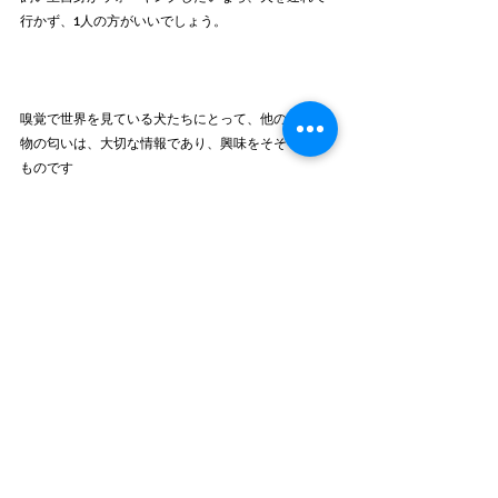
行かず、1人の方がいいでしょう。
嗅覚で世界を見ている犬たちにとって、他の犬や動
物の匂いは、大切な情報であり、興味をそそられる
ものです
犬にとって他の匂いとは、娯楽みたいなもんです
私たちのテレビ、ゲーム、映画、漫画、読書、音
楽、SNSみたいなもの。
どれも生きいくのに必要ではありません。
でも、なかったらつまらない
と思いませんか