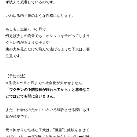
ず吠えて威嚇しているのです。
いわゆる内弁慶のような性格になります。
もしも、生後2、3ヶ月で
例えば少しの物音でも、オシッコをチビってしまう
ぐらい怖がるような子犬や
他の犬を見ただけで飛んで逃げるような子犬は、要
注意です。
【予防方法】
➡︎生後４〜５ヶ月までの社会化が欠かせません。
「ワクチンの予防接種が終わってから」と悠長なこ
とではとても間に合いません。
また、社会化のためにいろいろ経験させる際にも注
意が必要です。
元々怖がりな性格な子犬は、”慎重”に経験をさせて
あげないと、一度”怖い”と思ったらリカバリーが難