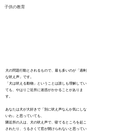
子供の教育
犬の問題行動とされるもので、最も多いのが「過剰
な吠え声」です。
「犬は吠える動物」ということは誰しも理解してい
ても、やはりご近所に迷惑がかかることがありま
す。
あなたは犬が大好きで「別に吠え声なんか気にしな
いわ」と思っていても、
隣近所の人は、犬の吠え声で、寝てるところを起こ
されたり、うるさくて窓が開けられないと思ってい