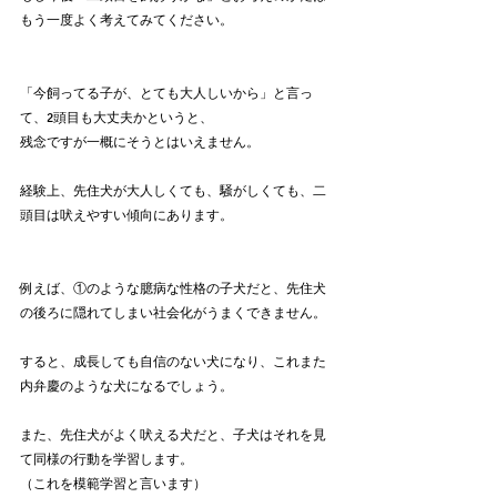
もう一度よく考えてみてください。
「今飼ってる子が、とても大人しいから」と言っ
て、2頭目も大丈夫かというと、
残念ですが一概にそうとはいえません。
経験上、先住犬が大人しくても、騒がしくても、二
頭目は吠えやすい傾向にあります。
例えば、①のような臆病な性格の子犬だと、先住犬
の後ろに隠れてしまい社会化がうまくできません。
すると、成長しても自信のない犬になり、これまた
内弁慶のような犬になるでしょう。
また、先住犬がよく吠える犬だと、子犬はそれを見
て同様の行動を学習します。
（これを模範学習と言います）