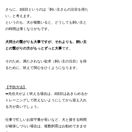
さらに、2頭目というのは「飼い主さんの注目を得た
い」と考えます。
というのも、犬が複数いると、どうしても飼い主と
の時間は薄くなりがちです。
犬同士の繋がりも大事ですが、それよりも、飼い主
との繋がりの方がもっとずっと大事
です。
そのため、満たされない欲求（飼い主の注目）を得
るために、吠えて関心をひくようになります。
【予防方法】
➡︎先住犬がよく吠える場合は、2頭目はあきらめるか
トレーニングして吠えないようにしてから迎え入れ
る方が良いでしょう。
仕事で忙しいお留守番が長いなど、犬と接する時間
が確保しづらい場合は、複数飼育はお勧めできませ