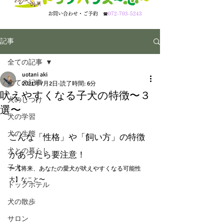
​お問い合わせ・ご予約
☎
072-703-5243
記事
全ての記事
uotani aki
全ての記事
2021年7月2日
読了時間: 6分
吠えやすくなる子犬の特徴〜３
犬のしつけ
選〜
犬の学習
犬の生態
こんな「性格」や「飼い方」の特徴
犬との暮らし
があったら要注意！
子犬
〜
【将来、あなたの愛犬が吠えやすくなる可能性
大】なこと
〜
ドッグホテル
犬の散歩
サロン