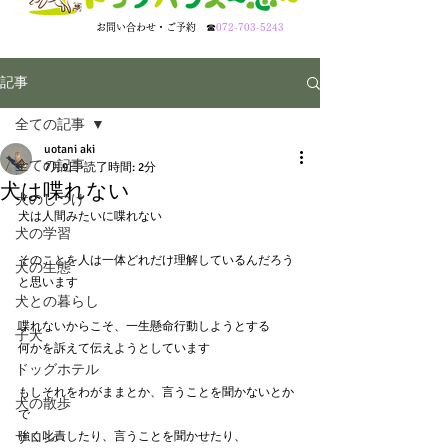
​お問い合わせ・ご予約
☎
072-703-5243
記事
全ての記事
uotani aki
全ての記事
7月9日
読了時間: 2分
犬は喋れない
犬のしつけ
犬は人間みたいに喋れない
犬の学習
そのことを人は一体どれだけ理解しているんだろう
犬の生態
と思います
犬との暮らし
喋れないからこそ、一生懸命行動しようとする
子犬
何かを訴えて伝えようとしています
ドッグホテル
もしそれをわがままとか、言うことを聞かないとか
犬の散歩
で
サロン
強く叱責したり、言うことを聞かせたり、