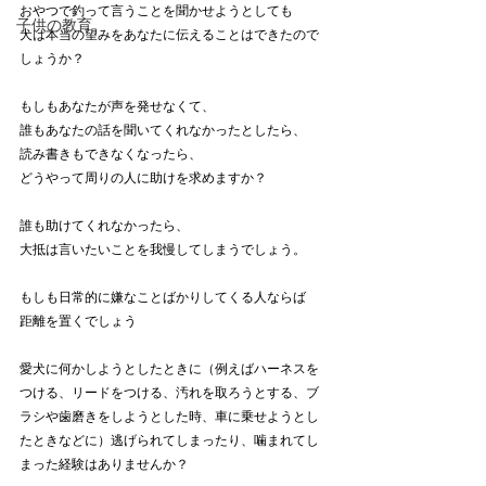
おやつで釣って言うことを聞かせようとしても
子供の教育
犬は本当の望みをあなたに伝えることはできたので
しょうか？
もしもあなたが声を発せなくて、
誰もあなたの話を聞いてくれなかったとしたら、
読み書きもできなくなったら、
どうやって周りの人に助けを求めますか？
誰も助けてくれなかったら、
大抵は言いたいことを我慢してしまうでしょう。
もしも日常的に嫌なことばかりしてくる人ならば
距離を置くでしょう
愛犬に何かしようとしたときに（例えばハーネスを
つける、リードをつける、汚れを取ろうとする、ブ
ラシや歯磨きをしようとした時、車に乗せようとし
たときなどに）逃げられてしまったり、噛まれてし
まった経験はありませんか？