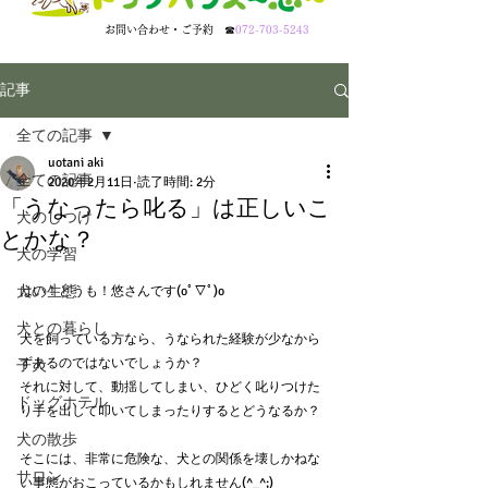
​お問い合わせ・ご予約
☎
072-703-5243
記事
全ての記事
uotani aki
全ての記事
2020年2月11日
読了時間: 2分
「うなったら叱る」は正しいこ
犬のしつけ
とかな？
犬の学習
犬の生態
はい！どうも！悠さんです(oﾟ▽ﾟ)o
犬との暮らし
犬を飼っている方なら、うなられた経験が少なから
ずあるのではないでしょうか？
子犬
それに対して、動揺してしまい、ひどく叱りつけた
ドッグホテル
り手を出して叩いてしまったりするとどうなるか？
犬の散歩
そこには、非常に危険な、犬との関係を壊しかねな
サロン
い事態がおこっているかもしれません(^_^;)