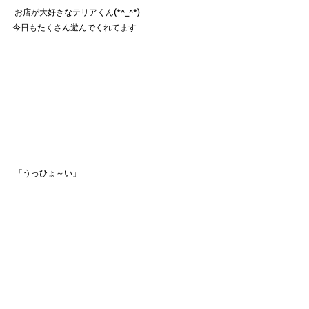
 お店が大好きなテリアくん(*^_^*)
今日もたくさん遊んでくれてます
 「うっひょ～い」