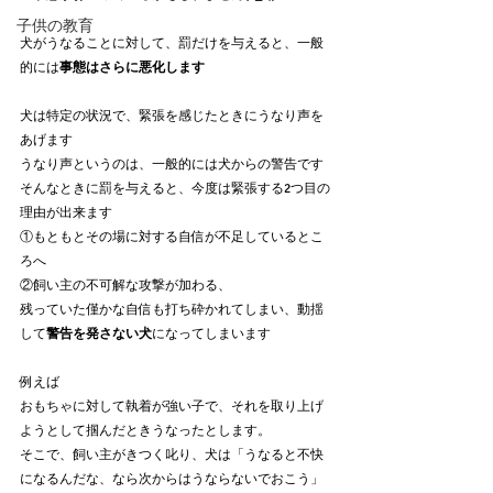
子供の教育
犬がうなることに対して、罰だけを与えると、一般
的には
事態はさらに悪化します
犬は特定の状況で、緊張を感じたときにうなり声を
あげます
うなり声というのは、一般的には犬からの警告です
そんなときに罰を与えると、今度は緊張する2つ目の
理由が出来ます
①もともとその場に対する自信が不足しているとこ
ろへ
②飼い主の不可解な攻撃が加わる、
残っていた僅かな自信も打ち砕かれてしまい、動揺
して
警告を発さない犬
になってしまいます
例えば
おもちゃに対して執着が強い子で、それを取り上げ
ようとして掴んだときうなったとします。
そこで、飼い主がきつく叱り、犬は「うなると不快
になるんだな、なら次からはうならないでおこう」