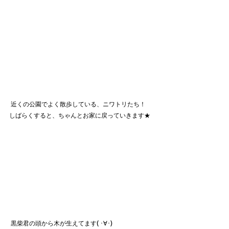
 近くの公園でよく散歩している、ニワトリたち！
しばらくすると、ちゃんとお家に戻っていきます★
 黒柴君の頭から木が生えてます( ･∀･)