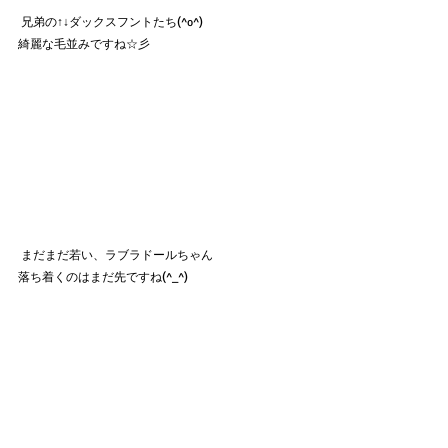
 兄弟の↑↓ダックスフントたち(^o^)
綺麗な毛並みですね☆彡
 まだまだ若い、ラブラドールちゃん
落ち着くのはまだ先ですね(^_^)