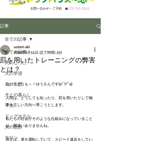
​お問い合わせ・ご予約
☎
072-703-5243
記事
全ての記事
uotani aki
全ての記事
2020年2月11日
読了時間: 2分
罰を用いたトレーニングの弊害
犬のしつけ
とは？
犬の学習
犬の生態
はい！どうも～！ゆうさんです(oﾟ∀ﾟo)
犬との暮らし
人間は、どうしても叱ったり、罰を用いたりして物
事を正しい方向へ導こうとします。
子犬
ドッグホテル
私たちの社会がそのような仕組みになっていること
は、間違いありませんね。
犬の散歩
サロン
例えば、車を運転していて、スピード違反をしてい