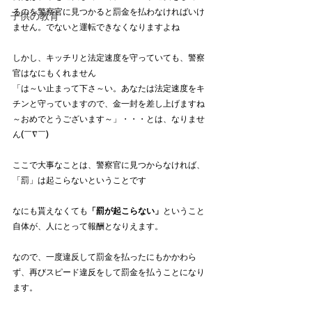
るのを警察官に見つかると罰金を払わなければいけ
子供の教育
ません。でないと運転できなくなりますよね
しかし、キッチリと法定速度を守っていても、警察
官はなにもくれません
「は～い止まって下さ～い。あなたは法定速度をキ
チンと守っていますので、金一封を差し上げますね
～おめでとうございます～」・・・とは、なりませ
ん(￣∇￣)
ここで大事なことは、警察官に見つからなければ、
「罰」は起こらないということです
なにも貰えなくても
「罰が起こらない」
ということ
自体が、人にとって報酬となりえます。
なので、一度違反して罰金を払ったにもかかわら
ず、再びスピード違反をして罰金を払うことになり
ます。