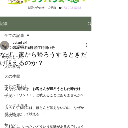
​お問い合わせ・ご予約
☎
072-703-5243
記事
全ての記事
uotani aki
全ての記事
2021年5月8日
読了時間: 4分
なぜ、家から帰ろうするときだ
犬のしつけ
け吠えるのか？
犬の学習
犬の生態
犬との暮らし
あなたの愛犬は、
お客さんが帰ろうとした時だけ
「ワン！ワン！！」と吠えることはありませんか？
子犬
ドッグホテル
入ってくる時には、ほとんど吠えないのに、なぜか
帰る時になって吠える・・・
犬の散歩
サロン
これには、いったいどういう意味があるのでしょう