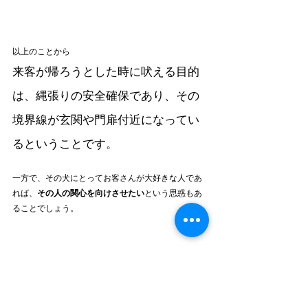
以上のことから
来客が帰ろうとした時に吠える目的
は、縄張りの安全確保であり、その
境界線が玄関や門扉付近になってい
るということです。
一方で、その犬にとってお客さんが大好きな人であ
れば、
その人の関心を向けさせたい
という思惑もあ
ることでしょう。
実際にどちらの目的で吠えているのかは、犬の雰囲
気や飼い主の態度、お客さんの態度などを総合的に
見て判断しなければいけませんし、全く違う目的で
吠えているかもしれませんね。