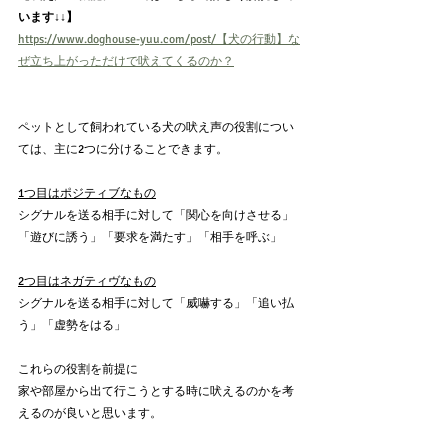
います↓↓】
https://www.doghouse-yuu.com/post/【犬の行動】な
ぜ立ち上がっただけで吠えてくるのか？
ペットとして飼われている犬の吠え声の役割につい
ては、主に2つに分けることできます。
1つ目はポジティブなもの
シグナルを送る相手に対して「関心を向けさせる」
「遊びに誘う」「要求を満たす」「相手を呼ぶ」
2つ目はネガティヴなもの
シグナルを送る相手に対して「威嚇する」「追い払
う」「虚勢をはる」
これらの役割を前提に
家や部屋から出て行こうとする時に吠えるのかを考
えるのが良いと思います。