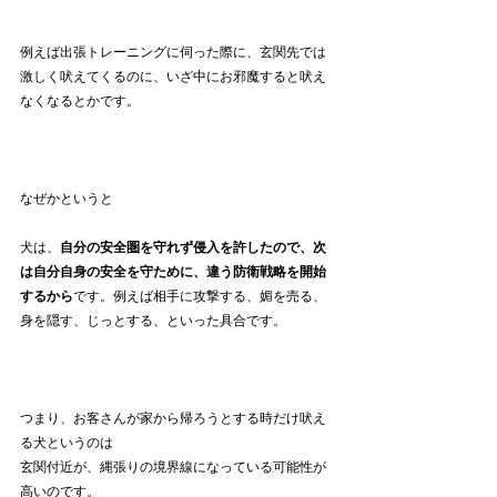
例えば出張トレーニングに伺った際に、玄関先では
激しく吠えてくるのに、いざ中にお邪魔すると吠え
なくなるとかです。
なぜかというと
犬は、
自分の安全圏を守れず侵入を許したので、次
は自分自身の安全を守ために、違う防衛戦略を開始
するから
です。例えば相手に攻撃する、媚を売る、
身を隠す、じっとする、といった具合です。
つまり、お客さんが家から帰ろうとする時だけ吠え
る犬というのは
玄関付近が、縄張りの境界線になっている可能性が
高いのです。