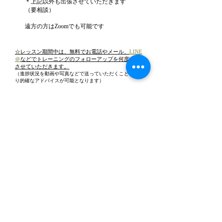
＊上記以外も出張させていただきます
（要相談）
​遠方の方はZoomでも可能です
☆レッスン期間中は、無料でお電話やメール、
LINE
＠
などでトレーニングのフォローアップを何度でも
させていただきます。
（進捗状況を動画や写真などで送っていただくことで、よ
り的確なアドバイスが可能となります）
​☆行動修正に必要であれば、クレート・ケージ・し
つけ用の胴輪・その他玩具なども無料でお貸しして
います
（＊お貸しした道具は、気に入っていただければ販売も可能で
す）