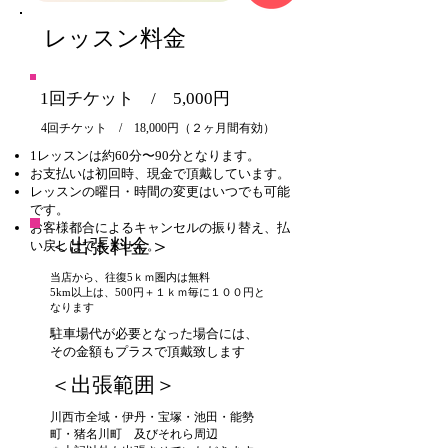
レッスン料金
1回チケット / 5,000円
4回チケット / 18,000円（２ヶ月間有効）
1レッスンは約60分〜90分となります。
お支払いは初回時、現金で頂戴しています。
レッスンの曜日・時間の変更はいつでも可能
です。
お客様都合によるキャンセルの振り替え、払
＜出張料金＞
い戻しはできません。
当店から、往復5ｋｍ圏内は無料
​5km以上は、500円＋１ｋｍ毎に１００円と
なります
​駐車場代が必要となった場合には、
その金額もプラスで頂戴致します
＜出張範囲＞
川西市全域・伊丹・宝塚・池田・能勢
町・猪名川町 及びそれら周辺