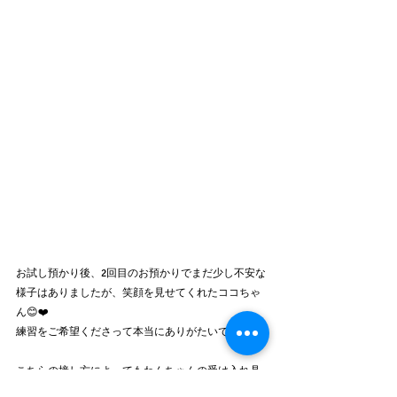
お試し預かり後、2回目のお預かりでまだ少し不安な
様子はありましたが、笑顔を見せてくれたココちゃ
ん😊❤️
練習をご希望くださって本当にありがたいです🙏
こちらの接し方によってもわんちゃんの受け入れ具
合は当然変わっていきますが、ホテルや長時間のお