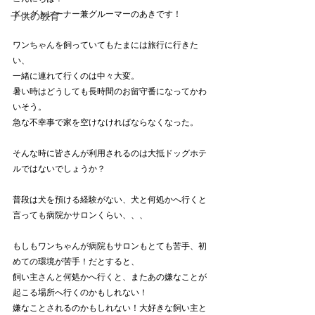
ドッグトレーナー兼グルーマーのあきです！
子供の教育
ワンちゃんを飼っていてもたまには旅行に行きた
い、
一緒に連れて行くのは中々大変。
暑い時はどうしても長時間のお留守番になってかわ
いそう。
急な不幸事で家を空けなければならなくなった。
そんな時に皆さんが利用されるのは大抵ドッグホテ
ルではないでしょうか？
普段は犬を預ける経験がない、犬と何処かへ行くと
言っても病院かサロンくらい、、、
もしもワンちゃんが病院もサロンもとても苦手、初
めての環境が苦手！だとすると、
飼い主さんと何処かへ行くと、またあの嫌なことが
起こる場所へ行くのかもしれない！
嫌なことされるのかもしれない！大好きな飼い主と