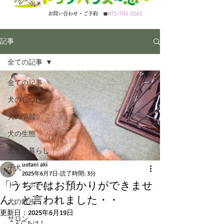
​お問い合わせ・ご予約
☎
072-703-5243
記事
全ての記事
全ての記事
犬のしつけ
犬の学習
犬の生態
犬との暮らし
uotani aki
子犬
2025年6月7日
読了時間: 3分
「うちではお預かりができませ
ドッグホテル
ん」と言われました・・
犬の散歩
更新日：
2025年6月19日
サロン
こんにちは！