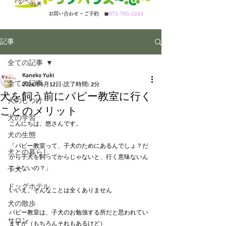
​お問い合わせ・ご予約
☎
072-703-5243
記事
全ての記事
Kaneko Yuki
全ての記事
2024年6月12日
読了時間: 2分
犬を飼う前にパピー教室に行く
犬のしつけ
ことのメリット
犬の学習
こんにちは、悠さんです。
犬の生態
「パピー教室って、子犬のためにあるんでしょ？だ
犬との暮らし
から子犬を飼ってからじゃないと、行く意味ないん
じゃないの？」
子犬
ドッグホテル
いいえ、そんなことは全くありません
犬の散歩
パピー教室は、子犬のお勉強する所だと思われてい
サロン
ますが（もちろんそれもあるけど）