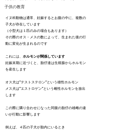
子供の教育
イヌ科動物は通常、妊娠するとお腹の中に、複数の
子犬が存在しています
（小型犬は１匹のみの場合もあります）
その際のオス・メスの数によって、生まれた後の行
動に変化が生まれるのです
これには、
ホルモンが関係しています
妊娠末期に近づくと、胎仔達は生殖腺からホルモン
を産生します
オス犬は”テストステロン”という雄性ホルモン
メス犬は”エストロゲン”という雌性ホルモンを放出
します
この際に隣り合わせになった同腹の胎仔の雄雌の違
いが行動に影響します
例えば、４匹の子犬が胎内にいるとき