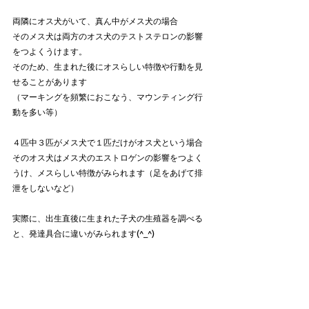
両隣にオス犬がいて、真ん中がメス犬の場合
そのメス犬は両方のオス犬のテストステロンの影響
をつよくうけます。
そのため、生まれた後にオスらしい特徴や行動を見
せることがあります
（マーキングを頻繁におこなう、マウンティング行
動を多い等）
４匹中３匹がメス犬で１匹だけがオス犬という場合
そのオス犬はメス犬のエストロゲンの影響をつよく
うけ、メスらしい特徴がみられます（足をあげて排
泄をしないなど）
実際に、出生直後に生まれた子犬の生殖器を調べる
と、発達具合に違いがみられます(^_^)