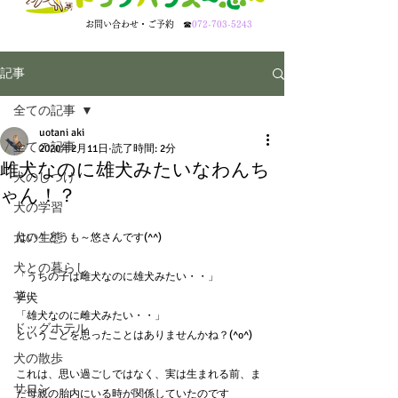
​お問い合わせ・ご予約
☎
072-703-5243
記事
全ての記事
uotani aki
全ての記事
2020年2月11日
読了時間: 2分
雌犬なのに雄犬みたいなわんち
犬のしつけ
ゃん！？
犬の学習
犬の生態
はい！どうも～悠さんです(^^)
犬との暮らし
「うちの子は雌犬なのに雄犬みたい・・」
逆に
子犬
「雄犬なのに雌犬みたい・・」
ドッグホテル
ということを思ったことはありませんかね？(^o^)
犬の散歩
これは、思い過ごしではなく、実は生まれる前、ま
サロン
だ母親の胎内にいる時が関係していたのです